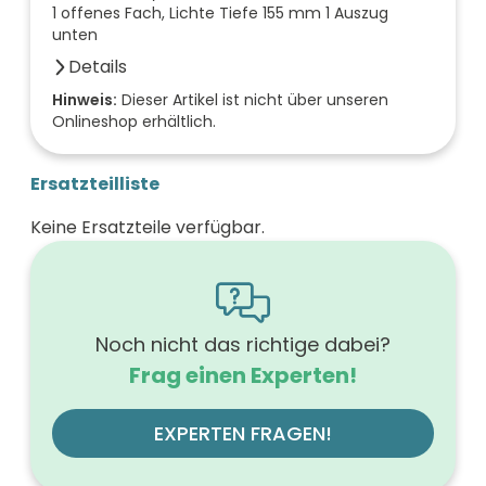
1 offenes Fach, Lichte Tiefe 155 mm 1 Auszug
unten
Details
Anzahl der Fächer (Stück)
Hinweis:
Dieser Artikel ist nicht über unseren
Onlineshop erhältlich.
1
Farbe der Front
grau
Ersatzteilliste
Breite (mm)
700
Keine Ersatzteile verfügbar.
Höhe (mm)
560
Tiefe (mm)
540
Ausführung Griff
mit Griff
Noch nicht das richtige dabei?
Ausführung der Beleuchtung
Frag einen Experten!
ohne
Werkstoff der Front
MDF-Trägerplatte, Acrylbeschichtung
EXPERTEN FRAGEN!
Farbe des Korpus
grau