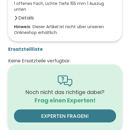
1 offenes Fach, Lichte Tiefe 155 mm 1 Auszug
unten
Details
Anzahl der Fächer (Stück)
Hinweis:
Dieser Artikel ist nicht über unseren
Onlineshop erhältlich.
1
Farbe der Front
tectona zimt
Ersatzteilliste
Oberfläche/Dekor
mit Dekor
Keine Ersatzteile verfügbar.
Breite (mm)
700
Höhe (mm)
560
Tiefe (mm)
540
Noch nicht das richtige dabei?
Ausführung Griff
Frag einen Experten!
mit Griff
Ausführung der Beleuchtung
ohne
EXPERTEN FRAGEN!
Werkstoff der Front
MDF-Trägerplatte mit Thermofolie