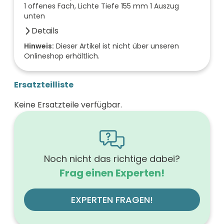
1 offenes Fach, Lichte Tiefe 155 mm 1 Auszug
unten
Details
Anzahl der Fächer (Stück)
Hinweis:
Dieser Artikel ist nicht über unseren
Onlineshop erhältlich.
1
Farbe der Front
taupe
Ersatzteilliste
Breite (mm)
700
Keine Ersatzteile verfügbar.
Höhe (mm)
560
Tiefe (mm)
540
Ausführung Griff
mit Griff
Noch nicht das richtige dabei?
Ausführung der Beleuchtung
Frag einen Experten!
ohne
Werkstoff der Front
E1-Spanplatte, Melaminbeschichtung
EXPERTEN FRAGEN!
Farbe des Korpus
taupe