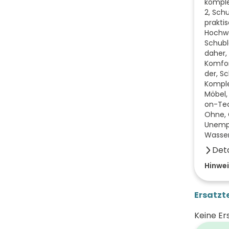
komple
2, Schu
prakti
Hochwe
Schubla
daher,
Komfort
der, S
Komple
Möbel,
on-Tec
Ohne, G
Unempf
Wasser
Deta
Farbe 
Hinwei
Breite
Ersatzte
Höhe 
Keine Er
Tiefe