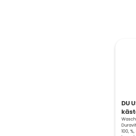
DU U
käst
Wascht
Duravi
100, %,