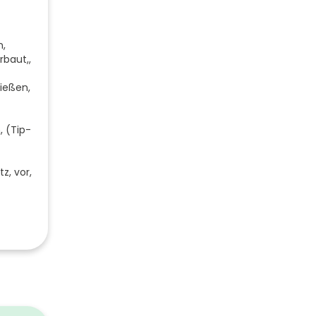
n,
rbaut,,
ließen,
, (Tip-
z, vor,
grau
820
400