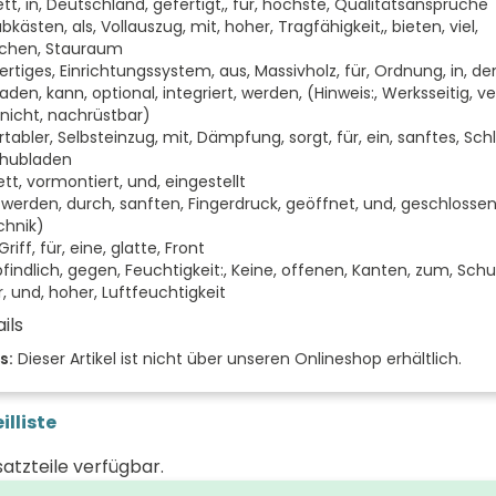
tt, in, Deutschland, gefertigt,, für, höchste, Qualitätsansprüche
bkästen, als, Vollauszug, mit, hoher, Tragfähigkeit,, bieten, viel,
schen, Stauraum
rtiges, Einrichtungssystem, aus, Massivholz, für, Ordnung, in, de
den, kann, optional, integriert, werden, (Hinweis:, Werksseitig, ve
 nicht, nachrüstbar)
abler, Selbsteinzug, mit, Dämpfung, sorgt, für, ein, sanftes, Sch
chubladen
tt, vormontiert, und, eingestellt
 werden, durch, sanften, Fingerdruck, geöffnet, und, geschlossen
hnik)
riff, für, eine, glatte, Front
indlich, gegen, Feuchtigkeit:, Keine, offenen, Kanten, zum, Schut
, und, hoher, Luftfeuchtigkeit
ils
der Front
s:
Dieser Artikel ist nicht über unseren Onlineshop erhältlich.
 (mm)
illiste
(mm)
satzteile verfügbar.
 (mm)