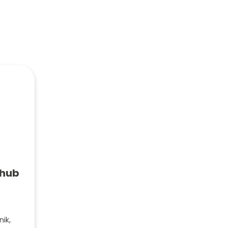
chub
nik,