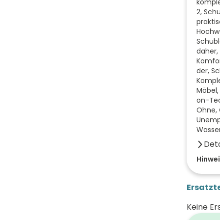
komple
2, Schu
prakti
Hochwe
Schubla
daher,
Komfort
der, S
Komple
Möbel,
on-Tec
Ohne, G
Unempf
Wasser
Deta
Farbe 
Hinwei
Breite
Ersatzte
Höhe 
Keine Er
Tiefe