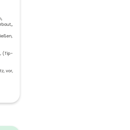
n,
rbaut,,
ließen,
, (Tip-
z, vor,
eiche
820
400