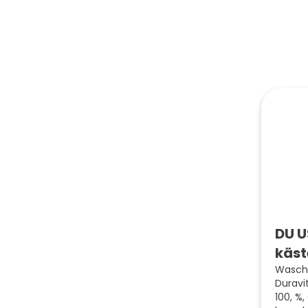
DU U
käst
Wascht
Duravi
100, %,