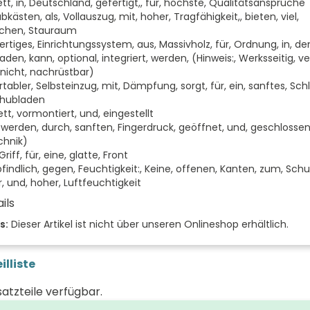
tt, in, Deutschland, gefertigt,, für, höchste, Qualitätsansprüche
bkästen, als, Vollauszug, mit, hoher, Tragfähigkeit,, bieten, viel,
schen, Stauraum
rtiges, Einrichtungssystem, aus, Massivholz, für, Ordnung, in, de
den, kann, optional, integriert, werden, (Hinweis:, Werksseitig, ve
 nicht, nachrüstbar)
abler, Selbsteinzug, mit, Dämpfung, sorgt, für, ein, sanftes, Sch
chubladen
tt, vormontiert, und, eingestellt
 werden, durch, sanften, Fingerdruck, geöffnet, und, geschlossen
hnik)
riff, für, eine, glatte, Front
indlich, gegen, Feuchtigkeit:, Keine, offenen, Kanten, zum, Schut
, und, hoher, Luftfeuchtigkeit
ils
der Front
s:
Dieser Artikel ist nicht über unseren Onlineshop erhältlich.
 (mm)
illiste
(mm)
satzteile verfügbar.
 (mm)