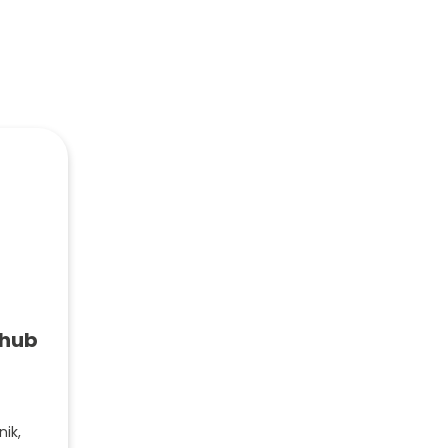
chub
nik,