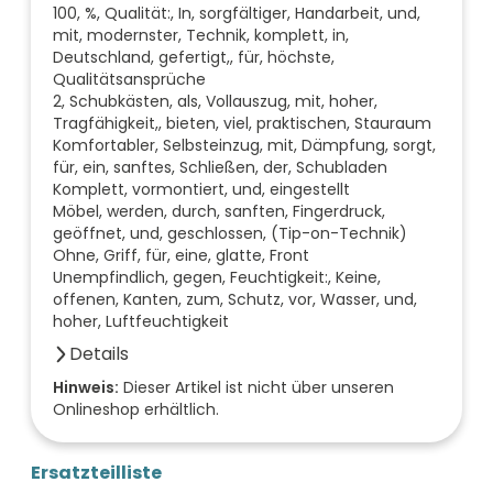
100, %, Qualität:, In, sorgfältiger, Handarbeit, und,
mit, modernster, Technik, komplett, in,
Deutschland, gefertigt,, für, höchste,
Qualitätsansprüche
2, Schubkästen, als, Vollauszug, mit, hoher,
Tragfähigkeit,, bieten, viel, praktischen, Stauraum
Komfortabler, Selbsteinzug, mit, Dämpfung, sorgt,
für, ein, sanftes, Schließen, der, Schubladen
Komplett, vormontiert, und, eingestellt
Möbel, werden, durch, sanften, Fingerdruck,
geöffnet, und, geschlossen, (Tip-on-Technik)
Ohne, Griff, für, eine, glatte, Front
Unempfindlich, gegen, Feuchtigkeit:, Keine,
offenen, Kanten, zum, Schutz, vor, Wasser, und,
hoher, Luftfeuchtigkeit
Details
Farbe der Front
Hinweis:
Dieser Artikel ist nicht über unseren
Onlineshop erhältlich.
weiß
Breite (mm)
520
Ersatzteilliste
Höhe (mm)