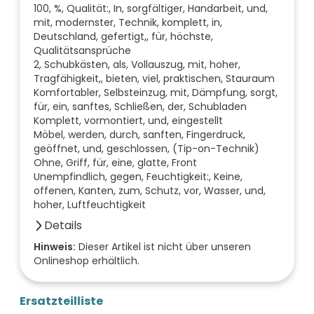
100, %, Qualität:, In, sorgfältiger, Handarbeit, und,
mit, modernster, Technik, komplett, in,
Deutschland, gefertigt,, für, höchste,
Qualitätsansprüche
2, Schubkästen, als, Vollauszug, mit, hoher,
Tragfähigkeit,, bieten, viel, praktischen, Stauraum
Komfortabler, Selbsteinzug, mit, Dämpfung, sorgt,
für, ein, sanftes, Schließen, der, Schubladen
Komplett, vormontiert, und, eingestellt
Möbel, werden, durch, sanften, Fingerdruck,
geöffnet, und, geschlossen, (Tip-on-Technik)
Ohne, Griff, für, eine, glatte, Front
Unempfindlich, gegen, Feuchtigkeit:, Keine,
offenen, Kanten, zum, Schutz, vor, Wasser, und,
hoher, Luftfeuchtigkeit
Details
Farbe der Front
Hinweis:
Dieser Artikel ist nicht über unseren
Onlineshop erhältlich.
nussbaum
Breite (mm)
520
Ersatzteilliste
Höhe (mm)