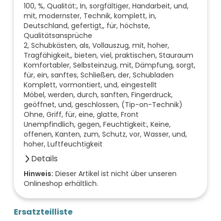
100, %, Qualität:, In, sorgfältiger, Handarbeit, und,
mit, modernster, Technik, komplett, in,
Deutschland, gefertigt,, für, höchste,
Qualitätsansprüche
2, Schubkästen, als, Vollauszug, mit, hoher,
Tragfähigkeit,, bieten, viel, praktischen, Stauraum
Komfortabler, Selbsteinzug, mit, Dämpfung, sorgt,
für, ein, sanftes, Schließen, der, Schubladen
Komplett, vormontiert, und, eingestellt
Möbel, werden, durch, sanften, Fingerdruck,
geöffnet, und, geschlossen, (Tip-on-Technik)
Ohne, Griff, für, eine, glatte, Front
Unempfindlich, gegen, Feuchtigkeit:, Keine,
offenen, Kanten, zum, Schutz, vor, Wasser, und,
hoher, Luftfeuchtigkeit
Details
Farbe der Front
Hinweis:
Dieser Artikel ist nicht über unseren
Onlineshop erhältlich.
weiß
Breite (mm)
520
Ersatzteilliste
Höhe (mm)