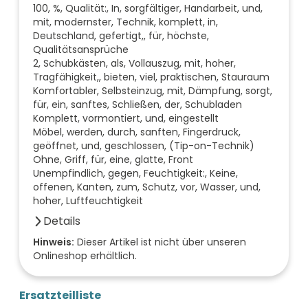
100, %, Qualität:, In, sorgfältiger, Handarbeit, und,
mit, modernster, Technik, komplett, in,
Deutschland, gefertigt,, für, höchste,
Qualitätsansprüche
2, Schubkästen, als, Vollauszug, mit, hoher,
Tragfähigkeit,, bieten, viel, praktischen, Stauraum
Komfortabler, Selbsteinzug, mit, Dämpfung, sorgt,
für, ein, sanftes, Schließen, der, Schubladen
Komplett, vormontiert, und, eingestellt
Möbel, werden, durch, sanften, Fingerdruck,
geöffnet, und, geschlossen, (Tip-on-Technik)
Ohne, Griff, für, eine, glatte, Front
Unempfindlich, gegen, Feuchtigkeit:, Keine,
offenen, Kanten, zum, Schutz, vor, Wasser, und,
hoher, Luftfeuchtigkeit
Details
Farbe der Front
Hinweis:
Dieser Artikel ist nicht über unseren
Onlineshop erhältlich.
eiche
Breite (mm)
420
Ersatzteilliste
Höhe (mm)