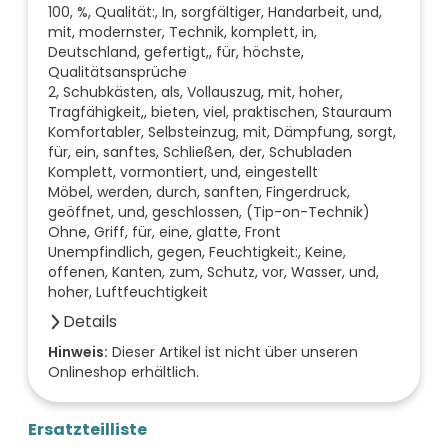
100, %, Qualität:, In, sorgfältiger, Handarbeit, und,
mit, modernster, Technik, komplett, in,
Deutschland, gefertigt,, für, höchste,
Qualitätsansprüche
2, Schubkästen, als, Vollauszug, mit, hoher,
Tragfähigkeit,, bieten, viel, praktischen, Stauraum
Komfortabler, Selbsteinzug, mit, Dämpfung, sorgt,
für, ein, sanftes, Schließen, der, Schubladen
Komplett, vormontiert, und, eingestellt
Möbel, werden, durch, sanften, Fingerdruck,
geöffnet, und, geschlossen, (Tip-on-Technik)
Ohne, Griff, für, eine, glatte, Front
Unempfindlich, gegen, Feuchtigkeit:, Keine,
offenen, Kanten, zum, Schutz, vor, Wasser, und,
hoher, Luftfeuchtigkeit
Details
Farbe der Front
Hinweis:
Dieser Artikel ist nicht über unseren
Onlineshop erhältlich.
weiß
Breite (mm)
420
Ersatzteilliste
Höhe (mm)