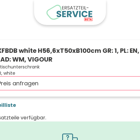
FBDB white H56,6xT50xB100cm GR: 1, PL: EN,
AD: WM, VIGOUR
ischunterschrank
, white
Preis anfragen
illiste
satzteile verfügbar.