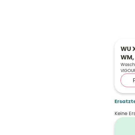
WU X
WM, 
Wascht
VIGOUR
Ersatzte
Keine Er