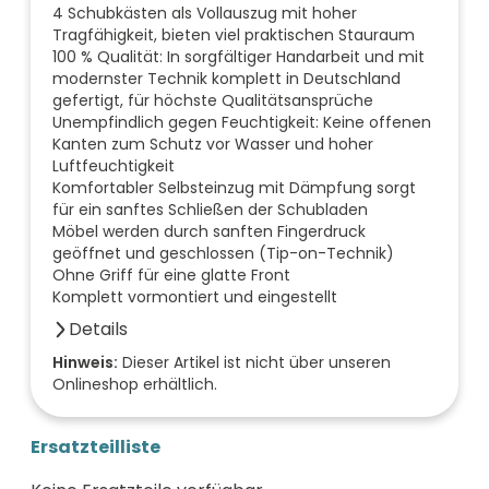
4 Schubkästen als Vollauszug mit hoher
Tragfähigkeit, bieten viel praktischen Stauraum
100 % Qualität: In sorgfältiger Handarbeit und mit
modernster Technik komplett in Deutschland
gefertigt, für höchste Qualitätsansprüche
Unempfindlich gegen Feuchtigkeit: Keine offenen
Kanten zum Schutz vor Wasser und hoher
Luftfeuchtigkeit
Komfortabler Selbsteinzug mit Dämpfung sorgt
für ein sanftes Schließen der Schubladen
Möbel werden durch sanften Fingerdruck
geöffnet und geschlossen (Tip-on-Technik)
Ohne Griff für eine glatte Front
Komplett vormontiert und eingestellt
Details
Anzahl der Fächer (Stück)
Hinweis:
Dieser Artikel ist nicht über unseren
Onlineshop erhältlich.
0
Anzahl der Türen (Stück)
0
Ersatzteilliste
Farbe der Front
anthrazit