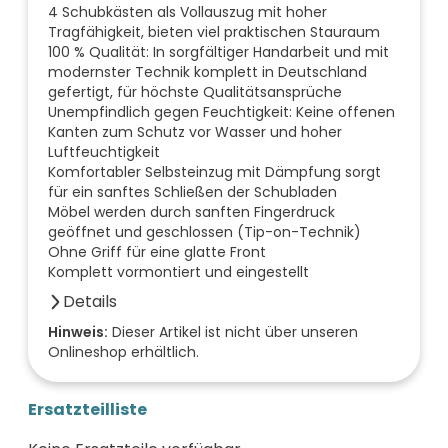
4 Schubkästen als Vollauszug mit hoher
Tragfähigkeit, bieten viel praktischen Stauraum
100 % Qualität: In sorgfältiger Handarbeit und mit
modernster Technik komplett in Deutschland
gefertigt, für höchste Qualitätsansprüche
Unempfindlich gegen Feuchtigkeit: Keine offenen
Kanten zum Schutz vor Wasser und hoher
Luftfeuchtigkeit
Komfortabler Selbsteinzug mit Dämpfung sorgt
für ein sanftes Schließen der Schubladen
Möbel werden durch sanften Fingerdruck
geöffnet und geschlossen (Tip-on-Technik)
Ohne Griff für eine glatte Front
Komplett vormontiert und eingestellt
Details
Anzahl der Fächer (Stück)
Hinweis:
Dieser Artikel ist nicht über unseren
Onlineshop erhältlich.
0
Anzahl der Türen (Stück)
0
Ersatzteilliste
Farbe der Front
schwarz