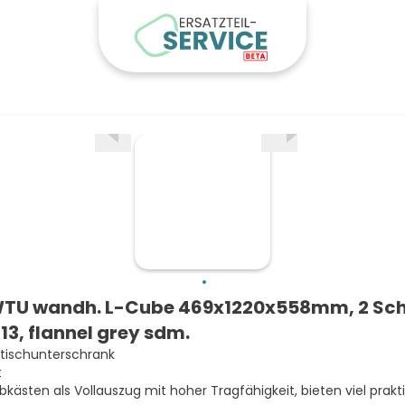
TU wandh. L-Cube 469x1220x558mm, 2 Sc
13, flannel grey sdm.
ischunterschrank
t
bkästen als Vollauszug mit hoher Tragfähigkeit, bieten viel prak