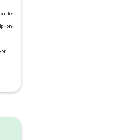
en der
Tip-on-
vor
0
0
grau
1220
558