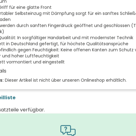
aum
iff für eine glatte Front
tabler Selbsteinzug mit Dämpfung sorgt für ein sanftes Schließ
laden
werden durch sanften Fingerdruck geöffnet und geschlossen (
k)
Qualität: In sorgfältiger Handarbeit und mit modernster Technik
tt in Deutschland gefertigt, für höchste Qualitätsansprüche
indlich gegen Feuchtigkeit: Keine offenen Kanten zum Schutz 
 und hoher Luftfeuchtigkeit
tt vormontiert und eingestellt
ils
 der Fächer (Stück)
s:
Dieser Artikel ist nicht über unseren Onlineshop erhältlich.
 der Türen (Stück)
illiste
der Front
satzteile verfügbar.
 (mm)
(mm)