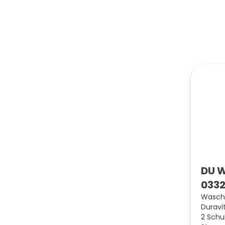
DU W
0332
Wascht
Duravi
2 Schu