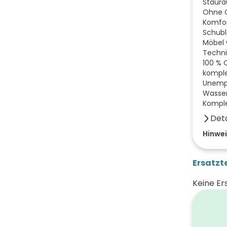
Staur
Ohne Gr
Komfor
Schub
Möbel 
Techni
100 % 
komple
Unempf
Wasser
Komple
Deta
Anzahl
Hinwei
Anzahl
Ersatzte
Farbe 
Keine Er
Breite
Höhe 