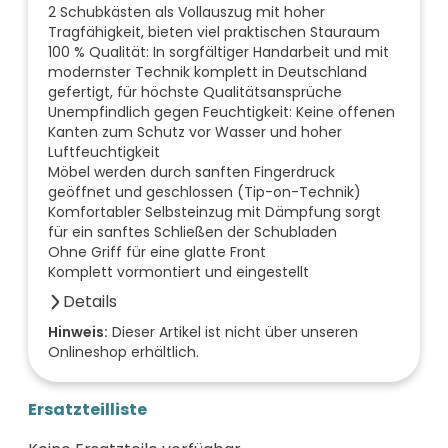
2 Schubkästen als Vollauszug mit hoher
Tragfähigkeit, bieten viel praktischen Stauraum
100 % Qualität: In sorgfältiger Handarbeit und mit
modernster Technik komplett in Deutschland
gefertigt, für höchste Qualitätsansprüche
Unempfindlich gegen Feuchtigkeit: Keine offenen
Kanten zum Schutz vor Wasser und hoher
Luftfeuchtigkeit
Möbel werden durch sanften Fingerdruck
geöffnet und geschlossen (Tip-on-Technik)
Komfortabler Selbsteinzug mit Dämpfung sorgt
für ein sanftes Schließen der Schubladen
Ohne Griff für eine glatte Front
Komplett vormontiert und eingestellt
Details
Anzahl der Fächer (Stück)
Hinweis:
Dieser Artikel ist nicht über unseren
Onlineshop erhältlich.
0
Anzahl der Türen (Stück)
0
Ersatzteilliste
Farbe der Front
grau