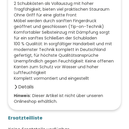
2 Schubkästen als Vollauszug mit hoher
Tragfähigkeit, bieten viel praktischen Stauraum
Ohne Griff für eine glatte Front
Möbel werden durch sanften Fingerdruck
geöffnet und geschlossen (Tip-on-Technik)
Komfortabler Selbsteinzug mit Dämpfung sorgt
für ein sanftes Schließen der Schubladen
100 % Qualität: In sorgfältiger Handarbeit und mit
modernster Technik komplett in Deutschland
gefertigt, für höchste Qualitätsansprüche
Unempfindlich gegen Feuchtigkeit: Keine offenen
Kanten zum Schutz vor Wasser und hoher
Luftfeuchtigkeit
Komplett vormontiert und eingestellt
Details
Anzahl der Fächer (Stück)
Hinweis:
Dieser Artikel ist nicht über unseren
Onlineshop erhältlich.
0
Anzahl der Türen (Stück)
0
Ersatzteilliste
Farbe der Front
nussbaum