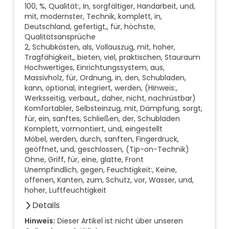
100, %, Qualität:, In, sorgfältiger, Handarbeit, und,
mit, modernster, Technik, komplett, in,
Deutschland, gefertigt,, für, höchste,
Qualitätsansprüche
2, Schubkästen, als, Vollauszug, mit, hoher,
Tragfähigkeit,, bieten, viel, praktischen, Stauraum
Hochwertiges, Einrichtungssystem, aus,
Massivholz, für, Ordnung, in, den, Schubladen,
kann, optional, integriert, werden, (Hinweis:,
Werksseitig, verbaut,, daher, nicht, nachrüstbar)
Komfortabler, Selbsteinzug, mit, Dämpfung, sorgt,
für, ein, sanftes, Schließen, der, Schubladen
Komplett, vormontiert, und, eingestellt
Möbel, werden, durch, sanften, Fingerdruck,
geöffnet, und, geschlossen, (Tip-on-Technik)
Ohne, Griff, für, eine, glatte, Front
Unempfindlich, gegen, Feuchtigkeit:, Keine,
offenen, Kanten, zum, Schutz, vor, Wasser, und,
hoher, Luftfeuchtigkeit
Details
Anzahl der Fächer (Stück)
Hinweis:
Dieser Artikel ist nicht über unseren