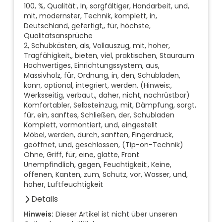
100, %, Qualität:, In, sorgfältiger, Handarbeit, und,
mit, modernster, Technik, komplett, in,
Deutschland, gefertigt,, für, höchste,
Qualitätsansprüche
2, Schubkästen, als, Vollauszug, mit, hoher,
Tragfähigkeit,, bieten, viel, praktischen, Stauraum
Hochwertiges, Einrichtungssystem, aus,
Massivholz, für, Ordnung, in, den, Schubladen,
kann, optional, integriert, werden, (Hinweis:,
Werksseitig, verbaut,, daher, nicht, nachrüstbar)
Komfortabler, Selbsteinzug, mit, Dämpfung, sorgt,
für, ein, sanftes, Schließen, der, Schubladen
Komplett, vormontiert, und, eingestellt
Möbel, werden, durch, sanften, Fingerdruck,
geöffnet, und, geschlossen, (Tip-on-Technik)
Ohne, Griff, für, eine, glatte, Front
Unempfindlich, gegen, Feuchtigkeit:, Keine,
offenen, Kanten, zum, Schutz, vor, Wasser, und,
hoher, Luftfeuchtigkeit
Details
Anzahl der Fächer (Stück)
Hinweis:
Dieser Artikel ist nicht über unseren