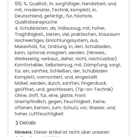
100, %, Qualität:, In, sorgfältiger, Handarbeit, und,
mit, modernster, Technik, komplett, in,
Deutschland, gefertigt,, für, höchste,
Qualitätsansprüche
4, Schubkästen, als, Vollauszug, mit, hoher,
Tragfähigkeit,, bieten, viel, praktischen, Stauraum
Hochwertiges, Einrichtungssystem, aus,
Massivholz, für, Ordnung, in, den, Schubladen,
kann, optional, integriert, werden, (Hinweis:,
Werksseitig, verbaut,, daher, nicht, nachrüstbar)
Komfortabler, Selbsteinzug, mit, Dämpfung, sorgt,
für, ein, sanftes, Schließen, der, Schubladen
Komplett, vormontiert, und, eingestellt
Möbel, werden, durch, sanften, Fingerdruck,
geöffnet, und, geschlossen, (Tip-on-Technik)
Ohne, Griff, für, eine, glatte, Front
Unempfindlich, gegen, Feuchtigkeit:, Keine,
offenen, Kanten, zum, Schutz, vor, Wasser, und,
hoher, Luftfeuchtigkeit
Details
Anzahl der Fächer (Stück)
Hinweis:
Dieser Artikel ist nicht über unseren