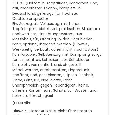
100, %, Qualität:, In, sorgfältiger, Handarbeit, und,
mit, modernster, Technik, komplett, in,
Deutschland, gefertigt,, für, höchste,
Qualitätsansprüche
Ein, Auszug, als, Vollauszug, mit, hoher,
Tragfähigkeit,, bietet, viel, praktischen, Stauraum
Hochwertiges, Einrichtungssystem, aus,
Massivholz, für, Ordnung, in, den, Schubladen,
kann, optional, integriert, werden, (Hinweis:,
Werksseitig, verbaut,, daher, nicht, nachrüstbar)
Komfortabler, Selbsteinzug, mit, Dämpfung, sorgt,
für, ein, sanftes, Schließen, der, Schubladen
Komplett, vormontiert, und, eingestellt
Möbel, werden, durch, sanften, Fingerdruck,
geöffnet, und, geschlossen, (Tip-on-Technik)
Ohne, Griff, für, eine, glatte, Front
Unempfindlich, gegen, Feuchtigkeit:, Keine,
offenen, Kanten, zum, Schutz, vor, Wasser, und,
hoher, Luftfeuchtigkeit
Details
Anzahl der Fächer (Stück)
Hinweis:
Dieser Artikel ist nicht über unseren