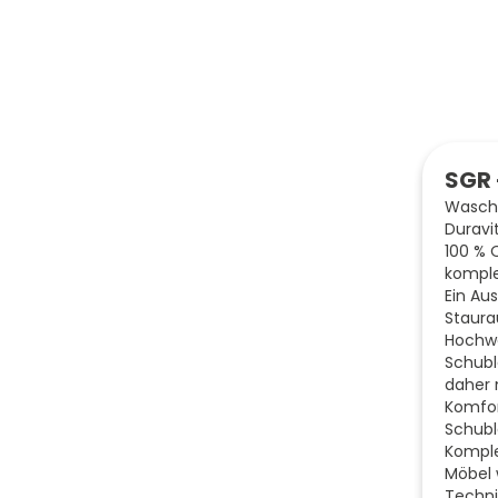
SGR 
Wascht
Duravi
100 % 
komple
Ein Aus
Staur
Hochwe
Schubl
daher 
Komfor
Schub
Komple
Möbel 
Techni