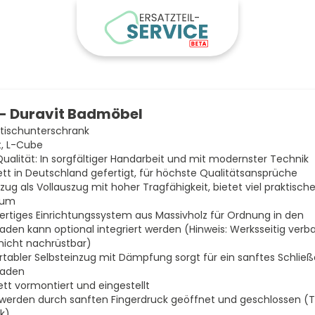
- Duravit Badmöbel
ischunterschrank
t, L-Cube
Qualität: In sorgfältiger Handarbeit und mit modernster Technik
tt in Deutschland gefertigt, für höchste Qualitätsansprüche
zug als Vollauszug mit hoher Tragfähigkeit, bietet viel praktisch
aum
rtiges Einrichtungssystem aus Massivholz für Ordnung in den
aden kann optional integriert werden (Hinweis: Werksseitig verba
nicht nachrüstbar)
tabler Selbsteinzug mit Dämpfung sorgt für ein sanftes Schließ
laden
tt vormontiert und eingestellt
werden durch sanften Fingerdruck geöffnet und geschlossen (
k)