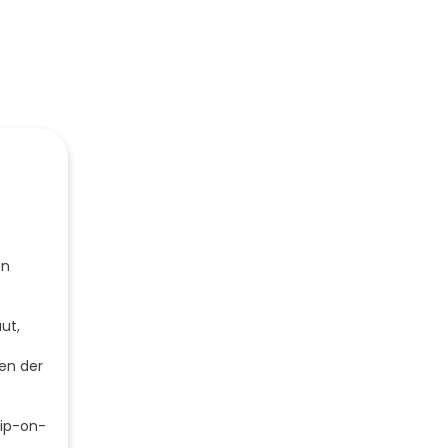
en
ut,
en der
Tip-on-