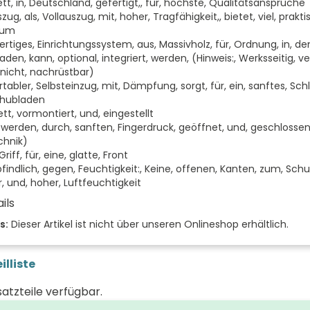
tt, in, Deutschland, gefertigt,, für, höchste, Qualitätsansprüche
szug, als, Vollauszug, mit, hoher, Tragfähigkeit,, bietet, viel, prakt
aum
rtiges, Einrichtungssystem, aus, Massivholz, für, Ordnung, in, de
den, kann, optional, integriert, werden, (Hinweis:, Werksseitig, ve
 nicht, nachrüstbar)
abler, Selbsteinzug, mit, Dämpfung, sorgt, für, ein, sanftes, Sch
chubladen
tt, vormontiert, und, eingestellt
 werden, durch, sanften, Fingerdruck, geöffnet, und, geschlossen
hnik)
riff, für, eine, glatte, Front
indlich, gegen, Feuchtigkeit:, Keine, offenen, Kanten, zum, Schut
, und, hoher, Luftfeuchtigkeit
ils
 der Fächer (Stück)
s:
Dieser Artikel ist nicht über unseren Onlineshop erhältlich.
 der Türen (Stück)
illiste
der Front
satzteile verfügbar.
 (mm)