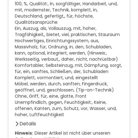
100, %, Qualität:, In, sorgfältiger, Handarbeit, und,
mit, modernster, Technik, komplett, in,
Deutschland, gefertigt,, für, höchste,
Qualitätsansprüche
Ein, Auszug, als, Vollauszug, mit, hoher,
Tragfähigkeit,, bietet, viel, praktischen, Stauraum
Hochwertiges, Einrichtungssystem, aus,
Massivholz, für, Ordnung, in, den, Schubladen,
kann, optional, integriert, werden, (Hinweis:,
Werksseitig, verbaut,, daher, nicht, nachrüstbar)
Komfortabler, Selbsteinzug, mit, Dämpfung, sorgt,
für, ein, sanftes, Schließen, der, Schubladen
Komplett, vormontiert, und, eingestellt
Möbel, werden, durch, sanften, Fingerdruck,
geöffnet, und, geschlossen, (Tip-on-Technik)
Ohne, Griff, für, eine, glatte, Front
Unempfindlich, gegen, Feuchtigkeit:, Keine,
offenen, Kanten, zum, Schutz, vor, Wasser, und,
hoher, Luftfeuchtigkeit
Details
Anzahl der Fächer (Stück)
Hinweis:
Dieser Artikel ist nicht über unseren