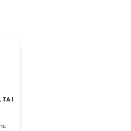
 TA l
nik,