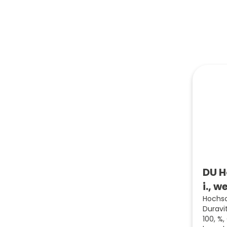
DU H
i., 
Hochs
Duravi
100, %,