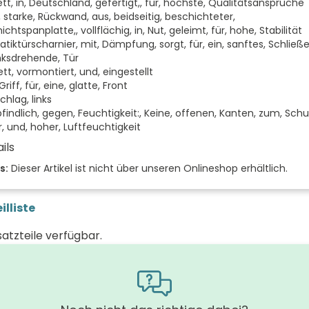
tt, in, Deutschland, gefertigt,, für, höchste, Qualitätsansprüche
 starke, Rückwand, aus, beidseitig, beschichteter,
ichtspanplatte,, vollflächig, in, Nut, geleimt, für, hohe, Stabilität
tiktürscharnier, mit, Dämpfung, sorgt, für, ein, sanftes, Schließ
inksdrehende, Tür
tt, vormontiert, und, eingestellt
riff, für, eine, glatte, Front
hlag, links
indlich, gegen, Feuchtigkeit:, Keine, offenen, Kanten, zum, Schut
, und, hoher, Luftfeuchtigkeit
ils
 der Türen (Stück)
s:
Dieser Artikel ist nicht über unseren Onlineshop erhältlich.
der Front
illiste
schlag
satzteile verfügbar.
 (mm)
(mm)
 (mm)