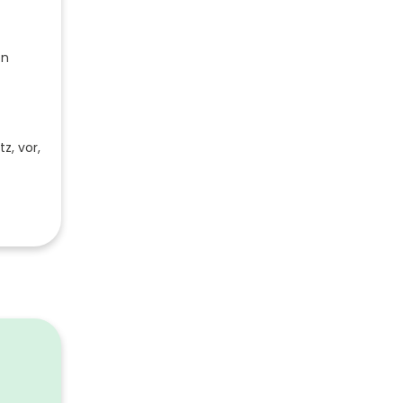
en
z, vor,
1
weiß
links
500
1760