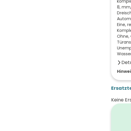
komple
8, mm,
Dreisch
Automa
Eine, 
Komple
Ohne, G
Türans
Unempf
Wasser
Deta
Anzahl
Hinwei
Farbe 
Ersatzte
Türan
Keine Er
Breite
Höhe 
Tiefe