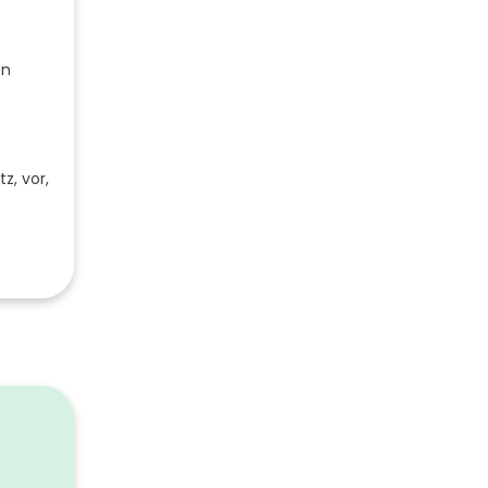
en
z, vor,
1
ssbaum
rechts
400
1760