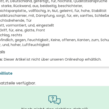
tt, in, Deutschland, gefertigt,, für, höchste, Qualitätsansprüche
 starke, Rückwand, aus, beidseitig, beschichteter,
ichtspanplatte,, vollflächig, in, Nut, geleimt, für, hohe, Stabilität
tiktürscharnier, mit, Dämpfung, sorgt, für, ein, sanftes, Schließ
rechtsdrehende, Tür
tt, vormontiert, und, eingestellt
riff, für, eine, glatte, Front
chlag, rechts
indlich, gegen, Feuchtigkeit:, Keine, offenen, Kanten, zum, Schut
, und, hoher, Luftfeuchtigkeit
ils
 der Türen (Stück)
s:
Dieser Artikel ist nicht über unseren Onlineshop erhältlich.
der Front
illiste
nu
schlag
satzteile verfügbar.
 (mm)
(mm)
 (mm)