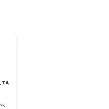
, TA
nik,