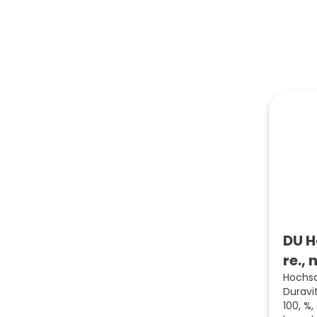
DU H
re.,
Hochs
Duravi
100, %,