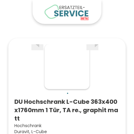
DU Hochschrank L-Cube 363x400
x1760mm 1 Tür, TA re., graphit ma
tt
Hochschrank
Duravit, L-Cube