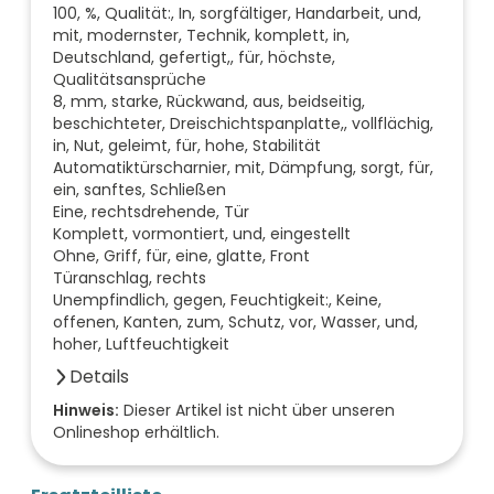
100, %, Qualität:, In, sorgfältiger, Handarbeit, und,
mit, modernster, Technik, komplett, in,
Deutschland, gefertigt,, für, höchste,
Qualitätsansprüche
8, mm, starke, Rückwand, aus, beidseitig,
beschichteter, Dreischichtspanplatte,, vollflächig,
in, Nut, geleimt, für, hohe, Stabilität
Automatiktürscharnier, mit, Dämpfung, sorgt, für,
ein, sanftes, Schließen
Eine, rechtsdrehende, Tür
Komplett, vormontiert, und, eingestellt
Ohne, Griff, für, eine, glatte, Front
Türanschlag, rechts
Unempfindlich, gegen, Feuchtigkeit:, Keine,
offenen, Kanten, zum, Schutz, vor, Wasser, und,
hoher, Luftfeuchtigkeit
Details
Anzahl der Türen (Stück)
Hinweis:
Dieser Artikel ist nicht über unseren
Onlineshop erhältlich.
1
Farbe der Front
anthrazit