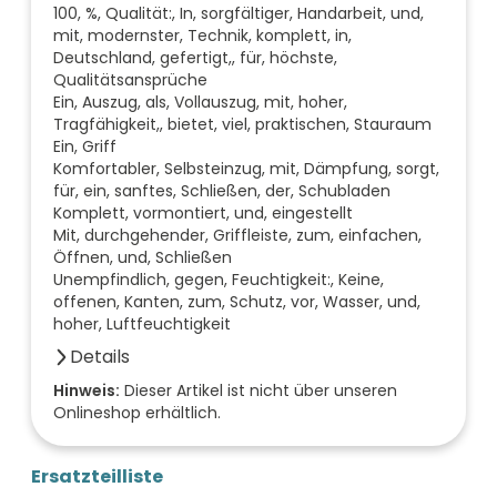
100, %, Qualität:, In, sorgfältiger, Handarbeit, und,
mit, modernster, Technik, komplett, in,
Deutschland, gefertigt,, für, höchste,
Qualitätsansprüche
Ein, Auszug, als, Vollauszug, mit, hoher,
Tragfähigkeit,, bietet, viel, praktischen, Stauraum
Ein, Griff
Komfortabler, Selbsteinzug, mit, Dämpfung, sorgt,
für, ein, sanftes, Schließen, der, Schubladen
Komplett, vormontiert, und, eingestellt
Mit, durchgehender, Griffleiste, zum, einfachen,
Öffnen, und, Schließen
Unempfindlich, gegen, Feuchtigkeit:, Keine,
offenen, Kanten, zum, Schutz, vor, Wasser, und,
hoher, Luftfeuchtigkeit
Details
Anzahl der Fächer (Stück)
Hinweis:
Dieser Artikel ist nicht über unseren
Onlineshop erhältlich.
0
Anzahl der Türen (Stück)
0
Ersatzteilliste
Farbe der Front