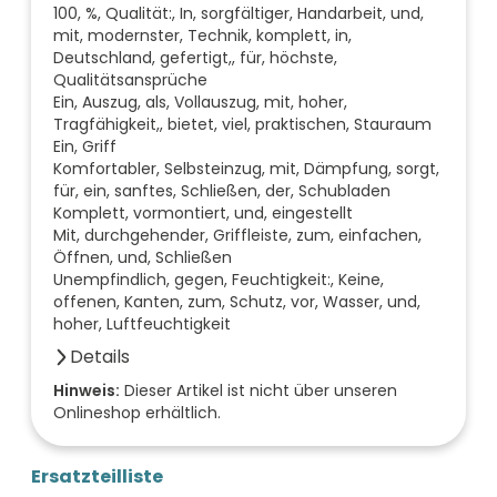
100, %, Qualität:, In, sorgfältiger, Handarbeit, und,
mit, modernster, Technik, komplett, in,
Deutschland, gefertigt,, für, höchste,
Qualitätsansprüche
Ein, Auszug, als, Vollauszug, mit, hoher,
Tragfähigkeit,, bietet, viel, praktischen, Stauraum
Ein, Griff
Komfortabler, Selbsteinzug, mit, Dämpfung, sorgt,
für, ein, sanftes, Schließen, der, Schubladen
Komplett, vormontiert, und, eingestellt
Mit, durchgehender, Griffleiste, zum, einfachen,
Öffnen, und, Schließen
Unempfindlich, gegen, Feuchtigkeit:, Keine,
offenen, Kanten, zum, Schutz, vor, Wasser, und,
hoher, Luftfeuchtigkeit
Details
Anzahl der Fächer (Stück)
Hinweis:
Dieser Artikel ist nicht über unseren
Onlineshop erhältlich.
0
Anzahl der Türen (Stück)
0
Ersatzteilliste
Farbe der Front