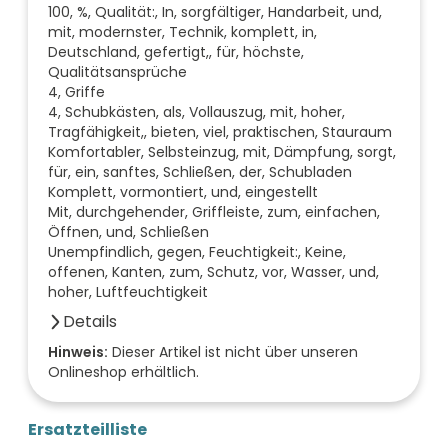
100, %, Qualität:, In, sorgfältiger, Handarbeit, und,
mit, modernster, Technik, komplett, in,
Deutschland, gefertigt,, für, höchste,
Qualitätsansprüche
4, Griffe
4, Schubkästen, als, Vollauszug, mit, hoher,
Tragfähigkeit,, bieten, viel, praktischen, Stauraum
Komfortabler, Selbsteinzug, mit, Dämpfung, sorgt,
für, ein, sanftes, Schließen, der, Schubladen
Komplett, vormontiert, und, eingestellt
Mit, durchgehender, Griffleiste, zum, einfachen,
Öffnen, und, Schließen
Unempfindlich, gegen, Feuchtigkeit:, Keine,
offenen, Kanten, zum, Schutz, vor, Wasser, und,
hoher, Luftfeuchtigkeit
Details
Anzahl der Fächer (Stück)
Hinweis:
Dieser Artikel ist nicht über unseren
Onlineshop erhältlich.
0
Anzahl der Türen (Stück)
0
Ersatzteilliste
Farbe der Front