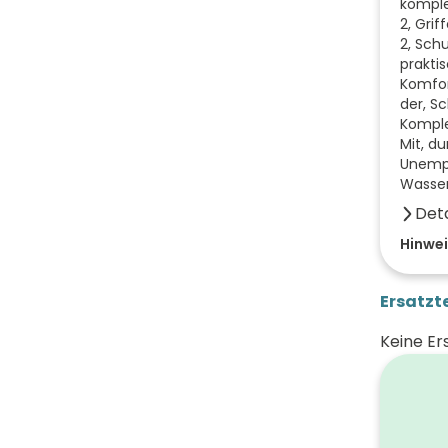
komple
2, Grif
2, Schu
prakti
Komfort
der, S
Komple
Mit, d
Unempf
Wasser
Deta
Anzahl
Hinwei
Anzahl
Ersatzte
Farbe 
Keine Er
Breite
Höhe 
Tiefe