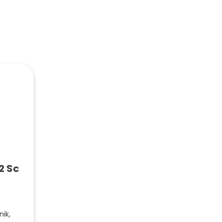
2 Sc
nik,