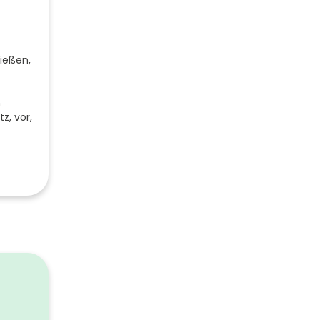
ließen,
n
z, vor,
0
0
ssbaum
600
480