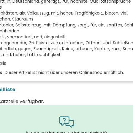
tt, in, Deutschland, gefertigt,, für, höchste, Qualitätsansprüche
fe
bkästen, als, Vollauszug, mit, hoher, Tragfähigkeit,, bieten, viel,
schen, Stauraum
abler, Selbsteinzug, mit, Dämpfung, sorgt, für, ein, sanftes, Sch
chubladen
tt, vormontiert, und, eingestellt
urchgehender, Griffleiste, zum, einfachen, Öffnen, und, Schließe
indlich, gegen, Feuchtigkeit:, Keine, offenen, Kanten, zum, Schut
, und, hoher, Luftfeuchtigkeit
ils
 der Fächer (Stück)
s:
Dieser Artikel ist nicht über unseren Onlineshop erhältlich.
 der Türen (Stück)
illiste
der Front
satzteile verfügbar.
nu
 (mm)
(mm)
 (mm)