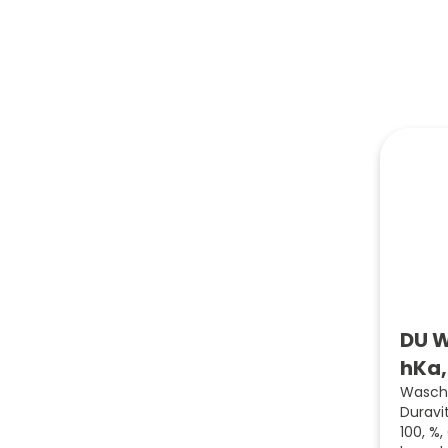
DU 
hKa,
Wascht
Duravi
100, %,