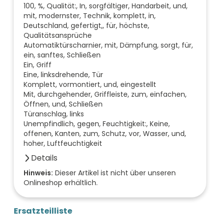
100, %, Qualität:, In, sorgfältiger, Handarbeit, und,
mit, modernster, Technik, komplett, in,
Deutschland, gefertigt,, für, höchste,
Qualitätsansprüche
Automatiktürscharnier, mit, Dämpfung, sorgt, für,
ein, sanftes, Schließen
Ein, Griff
Eine, linksdrehende, Tür
Komplett, vormontiert, und, eingestellt
Mit, durchgehender, Griffleiste, zum, einfachen,
Öffnen, und, Schließen
Türanschlag, links
Unempfindlich, gegen, Feuchtigkeit:, Keine,
offenen, Kanten, zum, Schutz, vor, Wasser, und,
hoher, Luftfeuchtigkeit
Details
Anzahl der Fächer (Stück)
Hinweis:
Dieser Artikel ist nicht über unseren
Onlineshop erhältlich.
0
Anzahl der Türen (Stück)
1
Ersatzteilliste
Farbe der Front