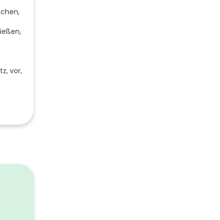
ischen,
ließen,
z, vor,
0
0
1000
398
453
 / weiß