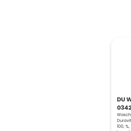
DU W
0342
Wascht
Duravit
100, %,