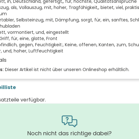
tt, in, Deutschland, gefertigt,, für, höchste, Qualitätsansprüche
szug, als, Vollauszug, mit, hoher, Tragfähigkeit,, bietet, viel, prakt
aum
abler, Selbsteinzug, mit, Dämpfung, sorgt, für, ein, sanftes, Sch
chubladen
tt, vormontiert, und, eingestellt
riff, für, eine, glatte, Front
indlich, gegen, Feuchtigkeit:, Keine, offenen, Kanten, zum, Schut
, und, hoher, Luftfeuchtigkeit
ils
 der Fächer (Stück)
s:
Dieser Artikel ist nicht über unseren Onlineshop erhältlich.
 der Türen (Stück)
illiste
 (mm)
satzteile verfügbar.
(mm)
 (mm)
Noch nicht das richtige dabei?
basalt