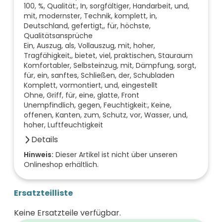
100, %, Qualität:, In, sorgfältiger, Handarbeit, und,
mit, modernster, Technik, komplett, in,
Deutschland, gefertigt,, für, höchste,
Qualitätsansprüche
Ein, Auszug, als, Vollauszug, mit, hoher,
Tragfähigkeit,, bietet, viel, praktischen, Stauraum
Komfortabler, Selbsteinzug, mit, Dämpfung, sorgt,
für, ein, sanftes, Schließen, der, Schubladen
Komplett, vormontiert, und, eingestellt
Ohne, Griff, für, eine, glatte, Front
Unempfindlich, gegen, Feuchtigkeit:, Keine,
offenen, Kanten, zum, Schutz, vor, Wasser, und,
hoher, Luftfeuchtigkeit
Details
Anzahl der Fächer (Stück)
Hinweis:
Dieser Artikel ist nicht über unseren
Onlineshop erhältlich.
0
Anzahl der Türen (Stück)
0
Ersatzteilliste
Farbe der Front
weiß
Keine Ersatzteile verfügbar.
Breite (mm)