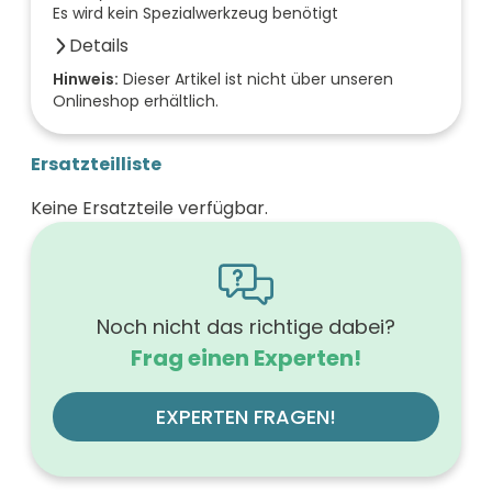
Es wird kein Spezialwerkzeug benötigt
Details
Anzahl der Fächer (Stück)
Hinweis:
Dieser Artikel ist nicht über unseren
Onlineshop erhältlich.
0
Anzahl der Türen (Stück)
0
Ersatzteilliste
Farbe der Front
weiß
Keine Ersatzteile verfügbar.
Breite (mm)
800
Höhe (mm)
603
Tiefe (mm)
501
Noch nicht das richtige dabei?
Ausführung Griff
Frag einen Experten!
ohne
Werkstoff der Front
MDF
EXPERTEN FRAGEN!
Farbe des Korpus
weiß
Montageart