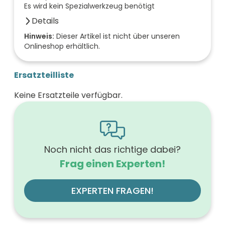
Es wird kein Spezialwerkzeug benötigt
Details
Anzahl der Fächer (Stück)
Hinweis:
Dieser Artikel ist nicht über unseren
Onlineshop erhältlich.
0
Anzahl der Türen (Stück)
0
Ersatzteilliste
Farbe der Front
schwarz
Keine Ersatzteile verfügbar.
Breite (mm)
800
Höhe (mm)
603
Tiefe (mm)
501
Noch nicht das richtige dabei?
Ausführung Griff
Frag einen Experten!
ohne
Werkstoff der Front
MDF
EXPERTEN FRAGEN!
Farbe des Korpus
schwarz
Montageart