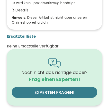
Es wird kein Spezialwerkzeug benötigt
Details
Anzahl der Fächer (Stück)
Hinweis:
Dieser Artikel ist nicht über unseren
Onlineshop erhältlich.
0
Anzahl der Türen (Stück)
0
Ersatzteilliste
Farbe der Front
rot
Keine Ersatzteile verfügbar.
Breite (mm)
800
Höhe (mm)
603
Tiefe (mm)
501
Noch nicht das richtige dabei?
Ausführung Griff
Frag einen Experten!
ohne
Werkstoff der Front
MDF
EXPERTEN FRAGEN!
Farbe des Korpus
rot
Montageart