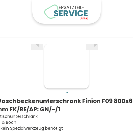
aschbeckenunterschrank Finion F09 800x
m FK/RE/AP: GN/-/1
ischunterschrank
oy & Boch
d kein Spezialwerkzeug benötigt