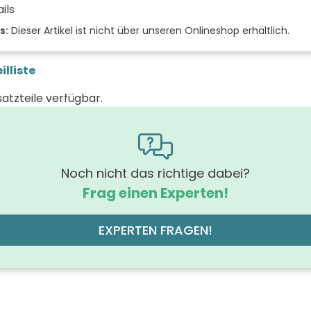
ils
 der Fächer (Stück)
s:
Dieser Artikel ist nicht über unseren Onlineshop erhältlich.
 der Türen (Stück)
illiste
der Front
satzteile verfügbar.
 (mm)
(mm)
 (mm)
Noch nicht das richtige dabei?
Frag einen Experten!
rung Griff
off der Front
EXPERTEN FRAGEN!
Holzspa
des Korpus
geart
Wandmo
off des Korpus