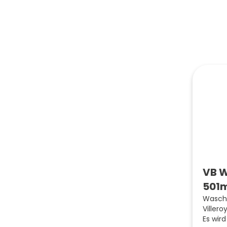
VB W
501m
Wascht
Viller
Es wir