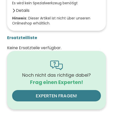
Es wird kein Spezialwerkzeug benötigt
Details
Anzahl der Fächer (Stück)
Hinweis:
Dieser Artikel ist nicht über unseren
Onlineshop erhältlich.
1
Anzahl der Türen (Stück)
0
Ersatzteilliste
Farbe der Front
schwarz
Keine Ersatzteile verfügbar.
Breite (mm)
1196
Höhe (mm)
591
Tiefe (mm)
498
Noch nicht das richtige dabei?
Ausführung Griff
Frag einen Experten!
ohne
Werkstoff der Front
MDF
EXPERTEN FRAGEN!
Farbe des Korpus
schwarz
Montageart